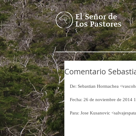
Comentario Sebast
De: Sebastian Hormachea <vasc
Fecha: 26 de noviembre de 2014 
Para: Jose Kusanovic <salvajespa