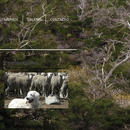
STIMONIOS
GALERIA
CONTACTO
Comentarios
Comenario Daniel
Comenario Daniel
Delorenzo - San
Delorenzo - San