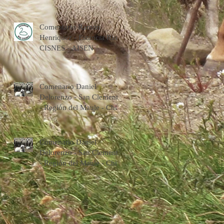
Comentario Ramon
Henriquez - Estancia Rio
CISNES - AISEN
Comenario Daniel
Delorenzo - San Clemente
- Región del Maule - Chile
Comenario Daniel
Delorenzo - San Clemente
- Región del Maule - Chile