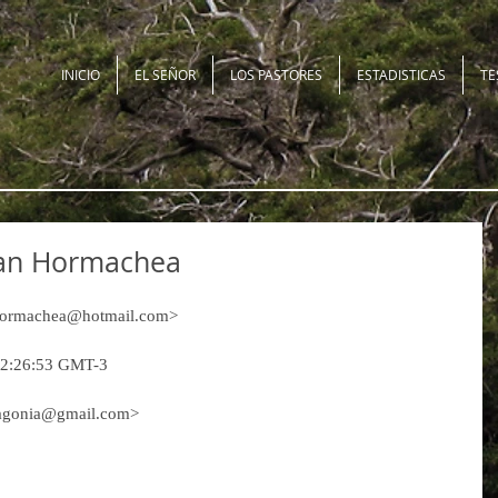
INICIO
EL SEÑOR
LOS PASTORES
ESTADISTICAS
TE
ian Hormachea
ohormachea@hotmail.com>
12:26:53 GMT-3
tagonia@gmail.com> 