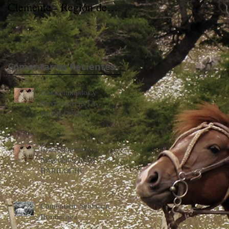
Clemente - Región del
Clemente - Región del
Maule - Chile
Maule - Chile
Comentarios Recientes
Gradecimientos y
Novedades INTA
BARILOCHE
Gradecimientos y
Novedades INTA
BARILOCHE
Comentario Sebastian
Hormachea