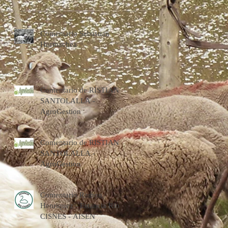
Comentario Sebastian
Hormachea
Comentario de RISTIAN
SANTOLALLA -
AgroGestion
Comentario de RISTIAN
SANTOLALLA -
AgroGestion
Comentario Ramon
Henriquez - Estancia Rio
CISNES - AISEN