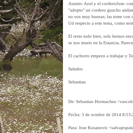
Asunto: Azul y el corderoJose: c
"adopto" un cordero guacho andan
no son muy buenas; las tome con ce
Ud respecto a este tema, como ter
El resto todo bien, solo hemos en
se nos murio en la Estancia. Parec
El cachorro empezo a trabajar y To
Saludos
Sebastian 
De: Sebastian Hormachea <vasc
Fecha: 3 de octubre de 2014 8:53
Para: Jose Kusanovic <salvajesp